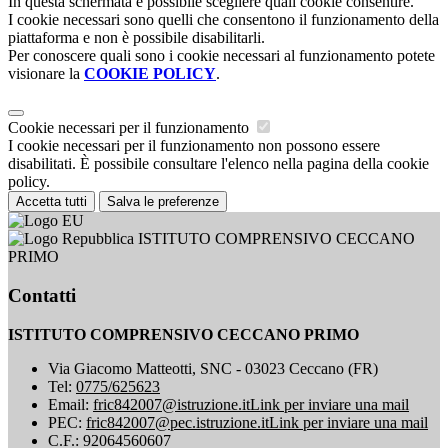
In questa schermata è possibile scegliere quali cookie consentire.
I cookie necessari sono quelli che consentono il funzionamento della
piattaforma e non è possibile disabilitarli.
Per conoscere quali sono i cookie necessari al funzionamento potete
visionare la
COOKIE POLICY
.
Cookie necessari per il funzionamento
I cookie necessari per il funzionamento non possono essere
disabilitati. È possibile consultare l'elenco nella pagina della cookie
policy.
Accetta tutti
Salva le preferenze
ISTITUTO COMPRENSIVO CECCANO
PRIMO
Contatti
ISTITUTO COMPRENSIVO CECCANO PRIMO
Via Giacomo Matteotti, SNC - 03023 Ceccano (FR)
Tel:
0775/625623
Email:
fric842007@istruzione.it
Link per inviare una mail
PEC:
fric842007@pec.istruzione.it
Link per inviare una mail
C.F.: 92064560607