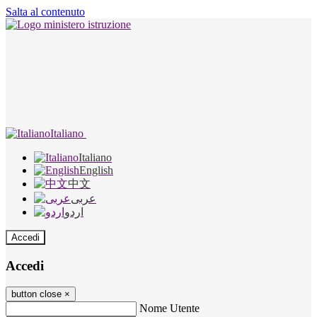
Salta al contenuto
Italiano
Italiano
English
中文
عربى
اردو
Accedi
Accedi
button close
×
Nome Utente